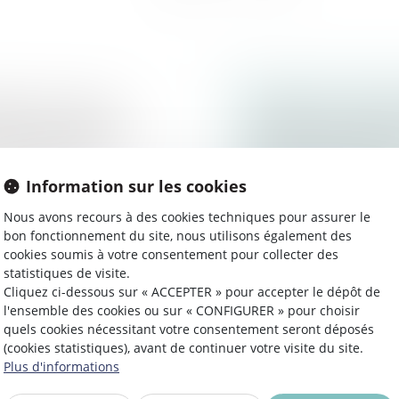
REUR SUR LES
DIVORCE : QUEL
USE SE PRESCRIT
QUI RISQUE D’AL
ÉBRATION DU
DÉBUT SEPTEMBR
Droit de la famille, 
Information sur les cookies
et séparation
 patrimoine
/
Divorce
Nous avons recours à des cookies techniques pour assurer le
À partir du 1er sep
bon fonctionnement du site, nous utilisons également des
magistrats de diriger 
au Togo. Le 26 juin
cookies soumis à votre consentement pour collecter des
vers une médiation p
té du mariage pour
statistiques de visite.
Cliquez ci-dessous sur « ACCEPTER » pour accepter le dépôt de
onne...
l'ensemble des cookies ou sur « CONFIGURER » pour choisir
quels cookies nécessitant votre consentement seront déposés
Lire la suite
(cookies statistiques), avant de continuer votre visite du site.
Plus d'informations