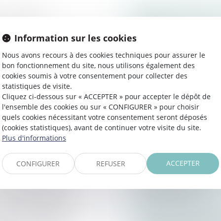
 À DURÉE
BULLETIN DE PAI
2026
Information sur les cookies
iduelles au travail
Droit du travail - Em
Nous avons recours à des cookies techniques pour assurer le
es cas limitativement
L’entrée en vigueur 
bon fonctionnement du site, nous utilisons également des
est soumis à des
de paie est reportée
cookies soumis à votre consentement pour collecter des
e à ne...
le mettre en place de
statistiques de visite.
Cliquez ci-dessous sur « ACCEPTER » pour accepter le dépôt de
Lire la suite
l'ensemble des cookies ou sur « CONFIGURER » pour choisir
quels cookies nécessitant votre consentement seront déposés
(cookies statistiques), avant de continuer votre visite du site.
Plus d'informations
ACCEPTER
CONFIGURER
REFUSER
 RAPPELLE LES
EXPERTISE POUR 
R LES SALARIÉS
L’EMPLOYEUR
iduelles au travail
Droit du travail - Em