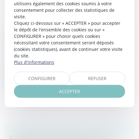
utilisons également des cookies soumis à votre
consentement pour collecter des statistiques de
visite.
Cliquez ci-dessous sur « ACCEPTER » pour accepter
PAS D’INDEMNITÉS DE RUPTURE POUR LE
le dépôt de l'ensemble des cookies ou sur «
SALARIÉ RÉINTÉGRÉ !
CONFIGURER » pour choisir quels cookies
nécessitant votre consentement seront déposés
Droit du travail - Employeurs
/
Relation individuelles au
(cookies statistiques), avant de continuer votre visite
travail
du site.
Le salarié réintégré dans l’entreprise à la suite de
Plus d'informations
l’annulation de son licenciement par les tribunaux a
droit à une indemnité d’éviction mais ne peut pas
CONFIGURER
REFUSER
prétendre à des indem...
Lire la suite
ACCEPTER
GRÈVES DE SEPTEMBRE 2025 : QUELLES