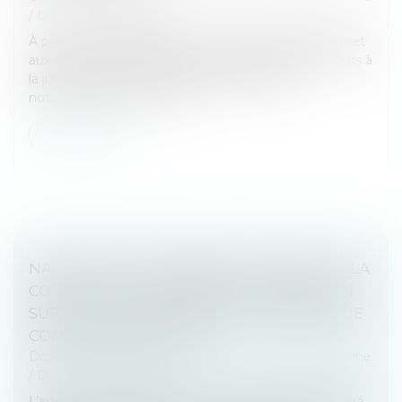
/
Divorce et séparation
À partir du 1er septembre, un nouveau décret permet
aux magistrats de diriger les personnes ayant recours à
la justice civile vers une médiation payante,
notamment dans le cas d...
Lire la suite
NATIONALITÉ FRANÇAISE PAR MARIAGE : LA
CONCEPTION D’UN ENFANT HORS UNION
SUFFIT À CARACTÉRISER LA CESSATION DE
COMMUNAUTÉ DE VIE
Droit de la famille, des personnes et de leur patrimoine
/
Divorce et séparation
L’article 21-2 du Code civil prévoit que l’étranger marié