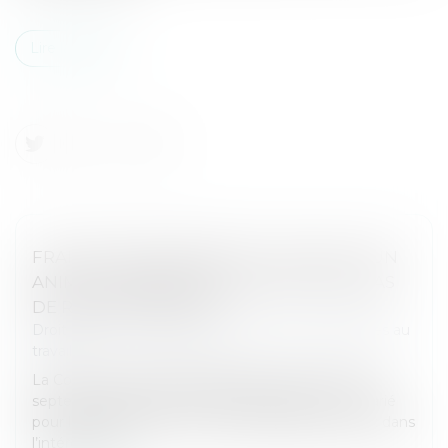
Lire la suite
FRAIS PROFESSIONNELS ET ACCUEIL D’UN
ANIMAL : ABSENCE DE JUSTIFICATIFS, PAS
DE REMBOURSEMENT
Droit du travail - Employeurs
/
Relation individuelles au
travail
La Cour de cassation rappelle, dans un arrêt du 10
septembre 2025, que les frais engagés par un salarié
pour les besoins de son activité professionnelle et dans
l’intérêt de l’e...