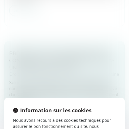
Lire la suite
PRESCRIPTION D’UNE CRÉANCE ENTRE
CONCUBINS : LE CONCUBINAGE N’EST PAS
UN EMPÊCHEMENT D’AGIR
Droit de la famille, des personnes et de leur patrimoine
Selon l’article 2234 du Code civil, la prescription ne
court pas ou est suspendue contre celui qui se trouve
dans l’impossibilité d’agir par suite d’un empêchement
résultant de...
Information sur les cookies
Lire la suite
Nous avons recours à des cookies techniques pour
assurer le bon fonctionnement du site, nous