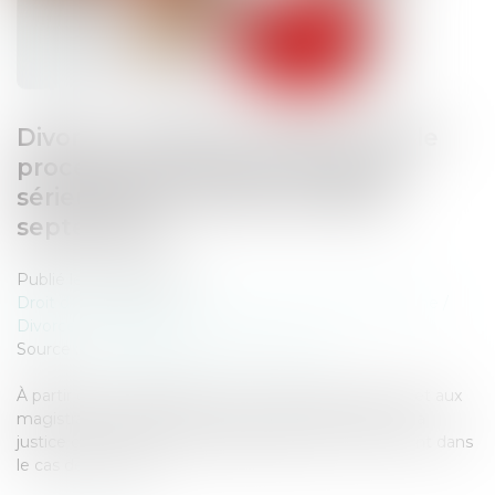
Divorce : quelle est cette nouvelle
procédure qui risque d’alourdir
sérieusement la facture début
septembre ?
Publié le :
08/09/2025
Droit de la famille, des personnes et de leur patrimoine
/
Divorce et séparation
Source :
www.larepubliquedespyrenees.fr
À partir du 1er septembre, un nouveau décret permet aux
magistrats de diriger les personnes ayant recours à la
justice civile vers une médiation payante, notamment dans
le cas des divorces...