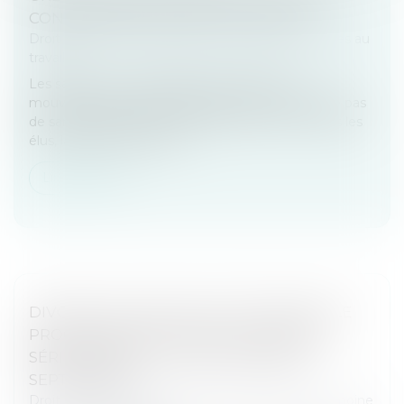
CONSÉQUENCES SI ON FAIT GRÈVE ?
Droit du travail - Employeurs
/
Relation individuelles au
travail
Les salariés ont la possibilité de rejoindre un
mouvement de grève nationale. Cela n’engendre pas
de sanction mais à un impact financier. Pour vous les
élus, la question des heu...
Lire la suite
DIVORCE : QUELLE EST CETTE NOUVELLE
PROCÉDURE QUI RISQUE D’ALOURDIR
SÉRIEUSEMENT LA FACTURE DÉBUT
SEPTEMBRE ?
Droit de la famille, des personnes et de leur patrimoine