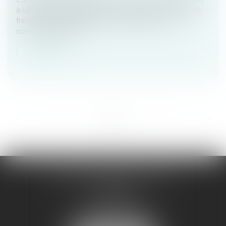
à un ressortissant français peut acquérir la nationalité
française par déclaration, sous réserve que la
communauté de v...
Lire la suite
...
...
<<
<
3
4
5
6
7
8
9
>
>>
VALÉRIE SEIBERT-SANDT
15 rue de Sarre
57070 METZ
Tél :
03 87 32 76 96
Fax : 03 87 75 16 50