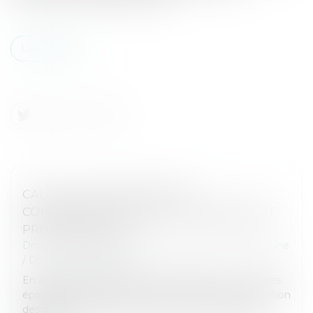
Lire la suite
CALCUL DE LA PRESTATION
COMPENSATOIRE : QUELS CRITÈRES SONT
PRIS EN COMPTE ?
Droit de la famille, des personnes et de leur patrimoine
/
Divorce et séparation
En application de l’article 270 du Code civil, « L'un des
époux peut être tenu de verser à l'autre une prestation
destinée à compenser, autant qu'il est possible, la