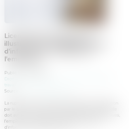
Licenciement économique :
illustration de l’obligation légale
d’information du salarié par
l’employeur
Publié le :
04/07/2024
Droit du travail - Employeurs
/
Relation individuelles au
travail
Source :
www.lemag-juridique.com
La rupture du contrat de travail résultant de l'acceptation
par le salarié d'un contrat de sécurisation professionnelle
doit avoir une cause économique réelle et sérieuse. Aussi,
l’employeur est débiteur d’une obligation légale
d’information à l’égard du salarié...