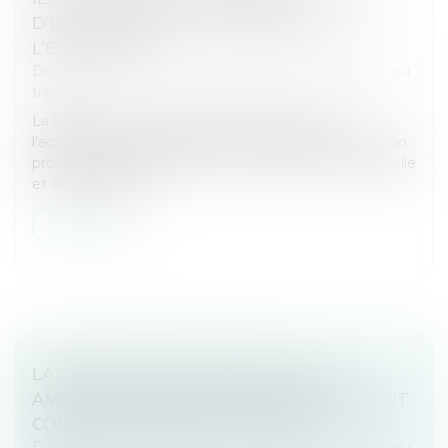
D’INFORMATION DU SALARIÉ PAR
L’EMPLOYEUR
Droit du travail - Employeurs
/
Relation individuelles au
travail
La rupture du contrat de travail résultant de
l'acceptation par le salarié d'un contrat de sécurisation
professionnelle doit avoir une cause économique réelle
et sérieuse. Aussi...
Lire la suite
LA DISSIMULATION DE RELATIONS
AMOUREUSES ENTRE DEUX SALARIÉS PEUT
CONSTITUER UNE FAUTE GRAVE
Droit du travail - Employeurs
/
Relation individuelles au