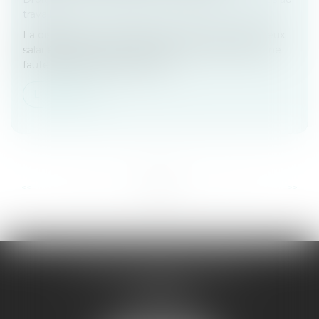
travail
La dissimulation de relations amoureuses entre deux
salariés d'une même entreprise peut constituer une
faute grave dans certains cas...
Lire la suite
...
...
<<
<
16
17
18
19
20
21
22
>
>>
VALÉRIE SEIBERT-SANDT
15 rue de Sarre
57070 METZ
Tél :
03 87 32 76 96