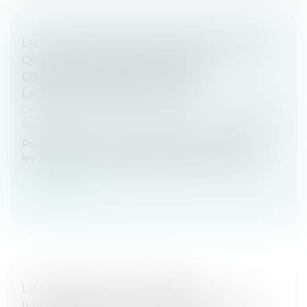
LA COUR DE CASSATION VIENT DE JUGER
QUE LES AGISSEMENTS SEXISTES
CONSTITUENT UN MOTIF DE
LICENCIEMENT POUR FAUTE
Droit du travail - Employeurs
/
Relation individuelles au
travail
Pour la première fois, la jurisprudence considère que
les agissements sexistes constituent une faute...
Lire la suite
LICENCIEMENT ÉCONOMIQUE :
ILLUSTRATION DE L’OBLIGATION LÉGALE