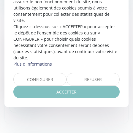
assurer le bon fonctionnement du site, nous
utilisons également des cookies soumis à votre
consentement pour collecter des statistiques de
visite.
Cliquez ci-dessous sur « ACCEPTER » pour accepter
le dépôt de l'ensemble des cookies ou sur «
CONFIGURER » pour choisir quels cookies
LA NOUVELLE RESPONSABILITÉ SOLIDAIRE
nécessitant votre consentement seront déposés
DES PARENTS SÉPARÉS DU FAIT DE LEURS
(cookies statistiques), avant de continuer votre visite
ENFANTS MINEURS
du site.
Droit de la famille, des personnes et de leur patrimoine
Plus d'informations
/
Divorce et séparation
En application de l’article 1242 alinéa 4 du Code civil, les
CONFIGURER
REFUSER
parents exerçant l’autorité parentale sont
solidairement responsables des dommages causés par
ACCEPTER
leurs enfants mineurs...
Lire la suite