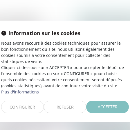
T UNE PÉRIODE
UN PARTENAIRE 
ACCIDENT DU
DOMICILE « CONJU
E ET DÉFINITIVE
Information sur les cookies
Droit de la famille, 
et séparation
Nous avons recours à des cookies techniques pour assurer le
iduelles au travail
Isabelle vient d’avoi
bon fonctionnement du site, nous utilisons également des
cookies soumis à votre consentement pour collecter des
avec laquelle elle e
eler le 11 septembre
statistiques de visite.
qu’elle quitte leur do
é est réelle et
Cliquez ci-dessous sur « ACCEPTER » pour accepter le dépôt de
t d...
l'ensemble des cookies ou sur « CONFIGURER » pour choisir
quels cookies nécessitant votre consentement seront déposés
Lire la suite
(cookies statistiques), avant de continuer votre visite du site.
Plus d'informations
ACCEPTER
CONFIGURER
REFUSER
 AUTORISATION DE
COMMENT S'EXER