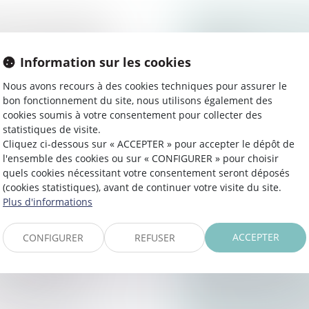
OYEUR N’A PAS À
TUTELLE ET CONFL
E, SEULEMENT SA
FAMILLE ?
Information sur les cookies
Droit de la famille, 
iduelles au travail
En matière de protect
Nous avons recours à des cookies techniques pour assurer le
et 450 du Code civil 
bon fonctionnement du site, nous utilisons également des
 cassation rappelle
cookies soumis à votre consentement pour collecter des
préférée à celle exer
ique ne se mesure ni
statistiques de visite.
.
Cliquez ci-dessous sur « ACCEPTER » pour accepter le dépôt de
l'ensemble des cookies ou sur « CONFIGURER » pour choisir
Lire la suite
quels cookies nécessitant votre consentement seront déposés
(cookies statistiques), avant de continuer votre visite du site.
Plus d'informations
ACCEPTER
CONFIGURER
REFUSER
: LA COUR DE
PRISE D’ACTE ET 
CONSEIL DE
DE CASSATION RA
Droit du travail - Em