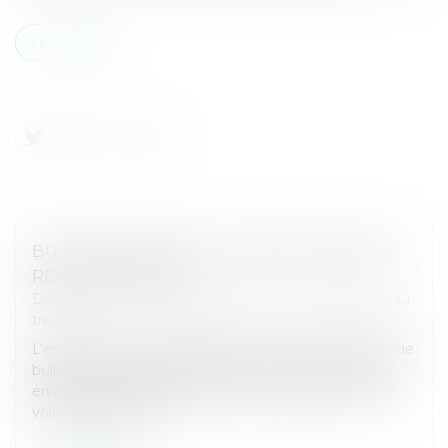
Lire la suite
BULLETIN DE PAIE : LE NOUVEAU MODÈLE
REPORTÉ EN 2026
Droit du travail - Employeurs
/
Relation individuelles au
travail
L’entrée en vigueur obligatoire du nouveau modèle de
bulletin de paie est reportée au 1er janvier 2026. Les
employeurs peuvent le mettre en place de manière
volontaire avant cet...