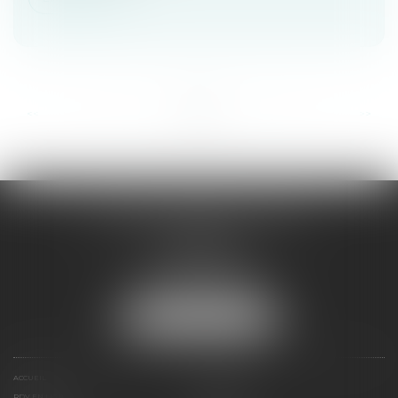
...
...
<<
<
15
16
17
18
19
20
21
>
>>
VALÉRIE SEIBERT-SANDT
15 rue de Sarre
57070 METZ
Tél :
03 87 32 76 96
Fax : 03 87 75 16 50
NOUS LOCALISER
ACCUEIL
EXPERTISES
RDV EN LIGNE
HONORAIRES