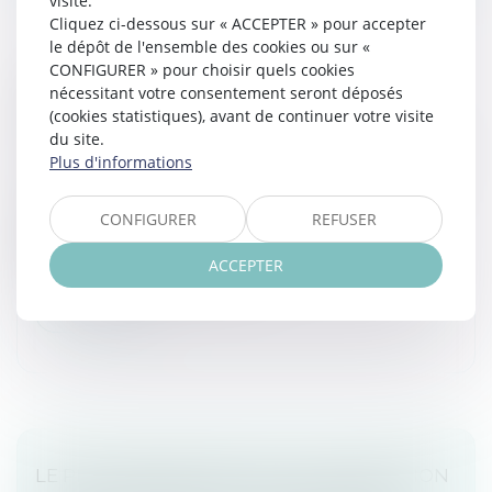
visite.
Cliquez ci-dessous sur « ACCEPTER » pour accepter
le dépôt de l'ensemble des cookies ou sur «
CONFIGURER » pour choisir quels cookies
EXPERTISE POUR RISQUE GRAVE SANS
nécessitant votre consentement seront déposés
(cookies statistiques), avant de continuer votre visite
L’ACCORD DE L’EMPLOYEUR
du site.
Droit du travail - Employeurs
/
Relation individuelles au
Plus d'informations
travail
Lorsqu’un risque grave, identifié et actuel, révélé ou
CONFIGURER
REFUSER
non par un accident du travail, une maladie
professionnelle ou à caractère professionnel est
ACCEPTER
constaté dans l’établissement...
Lire la suite
LE PLAN DE PARTAGE DE LA VALORISATION