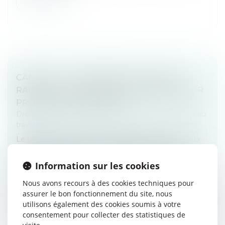
Lire la suite
CANICULE : LE MINISTÈRE DU TRAVAIL
RAPPELLE LES MESURES À PRENDRE POUR
PROTÉGER LES SALARIÉS
Droit du travail - Employeurs
/
Relation individuelles au
travail
Le travail à la chaleur est à l’origine de risques pour la
santé des travailleurs et augmente le risque
d’accidents du travail. Le Ministère du Travail rappelle
Information sur les cookies
les mesures de p...
Nous avons recours à des cookies techniques pour
Lire la suite
assurer le bon fonctionnement du site, nous
utilisons également des cookies soumis à votre
consentement pour collecter des statistiques de