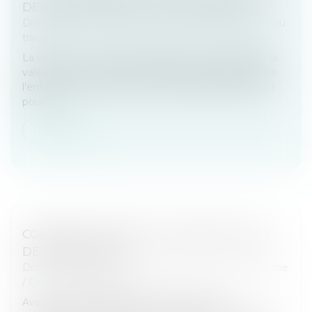
DE L'ENTREPRISE EST OPÉRATIONNEL
Droit du travail - Employeurs
/
Relation individuelles au
travail
La loi du 29 novembre 2023 relative au partage de la
valeur a créé un plan de partage de la valorisation de
l'entreprise. Il s'agit d'un nouveau dispositif facultatif
pour les...
Lire la suite
COMMENT GÉRER LES VACANCES EN CAS
DE SÉPARATION?
Droit de la famille, des personnes et de leur patrimoine
/
Divorce et séparation
Avec l’arrivée de l’été, les parents séparés