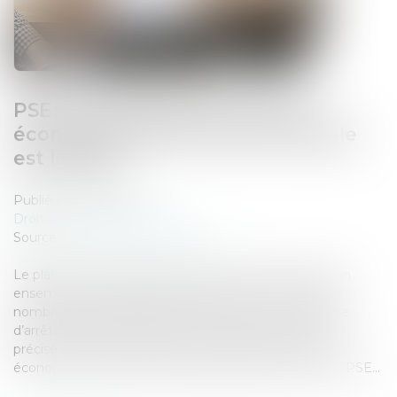
PSE : la contestation du motif
économique de la rupture amiable
est limitée
Publié le :
25/07/2024
Droit du travail - Employeurs
Source :
www.lemag-juridique.com
Le plan de sauvegarde de l’emploi (PSE) comprend un
ensemble de mesures destinées à éviter ou limiter le
nombre de licenciements économiques. Par une série
d’arrêts, la Chambre sociale de la Cour de cassation a
précisé les limites relatives à la contestation du motif
économique de la rupture amiable dans le cadre d’un PSE...