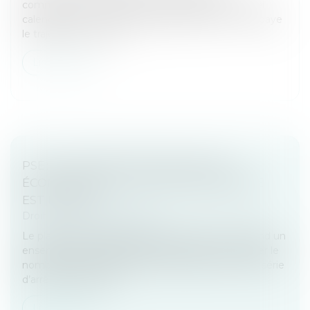
commencent à organiser les vacances d’été. Quel
calendrier fixer ? Où est-il possible de partir ? Qui paye
le trajet et les activité...
Lire la suite
PSE : LA CONTESTATION DU MOTIF
ÉCONOMIQUE DE LA RUPTURE AMIABLE
EST LIMITÉE
Droit du travail - Employeurs
Le plan de sauvegarde de l’emploi (PSE) comprend un
ensemble de mesures destinées à éviter ou limiter le
nombre de licenciements économiques. Par une série
d’arrêts, la Chambre...
Lire la suite