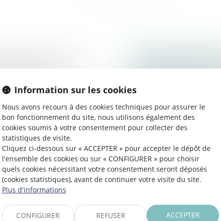
ANCE OBLIGATOIRE
INSTRUCTION EN 
ASSISTANCE
CONDAMNATION 
Droit de la famille, 
Information sur les cookies
 patrimoine
Deux parents pratique
Nous avons recours à des cookies techniques pour assurer le
enfants. Le 10 mars 
 les garanties
bon fonctionnement du site, nous utilisons également des
d’inscrire leurs enfan
rocédures
cookies soumis à votre consentement pour collecter des
rticle 375-1 du Co...
statistiques de visite.
Cliquez ci-dessous sur « ACCEPTER » pour accepter le dépôt de
l'ensemble des cookies ou sur « CONFIGURER » pour choisir
Lire la suite
quels cookies nécessitant votre consentement seront déposés
(cookies statistiques), avant de continuer votre visite du site.
Plus d'informations
ACCEPTER
CONFIGURER
REFUSER