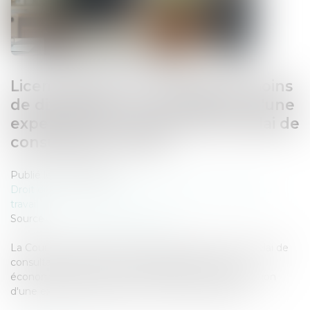
Licenciement économique de moins
de dix salariés : la contestation d'une
expertise n'interrompt pas le délai de
consultation du CSE
Publié le :
22/07/2026
Droit du travail - Employeurs
/
Relation individuelles au
travail
Source :
www.lemag-juridique.com
La Cour de cassation précise l'articulation entre le délai de
consultation du CSE en matière de licenciement
économique de moins de dix salariés et la contestation
d'une expertise décidée sur un autre fondement...