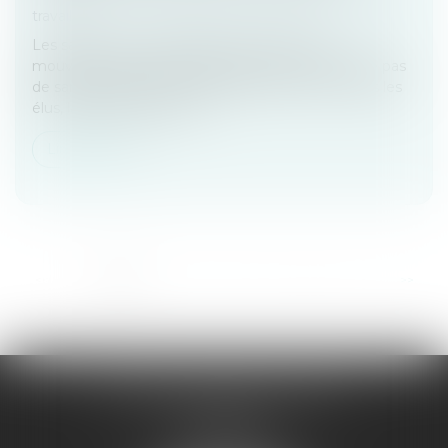
travail
Les salariés ont la possibilité de rejoindre un
mouvement de grève nationale. Cela n’engendre pas
de sanction mais à un impact financier. Pour vous les
élus, la question des heu...
Lire la suite
...
<<
<
1
2
3
4
5
6
7
>
>>
VALÉRIE SEIBERT-SANDT
15 rue de Sarre
57070 METZ