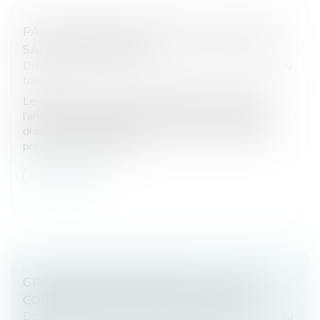
PAS D’INDEMNITÉS DE RUPTURE POUR LE
SALARIÉ RÉINTÉGRÉ !
Droit du travail - Employeurs
/
Relation individuelles au
travail
Le salarié réintégré dans l’entreprise à la suite de
l’annulation de son licenciement par les tribunaux a
droit à une indemnité d’éviction mais ne peut pas
prétendre à des indem...
Lire la suite
GRÈVES DE SEPTEMBRE 2025 : QUELLES
CONSÉQUENCES SI ON FAIT GRÈVE ?
Droit du travail - Employeurs
/
Relation individuelles au