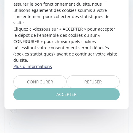
assurer le bon fonctionnement du site, nous
Lire la suite
utilisons également des cookies soumis à votre
consentement pour collecter des statistiques de
visite.
Cliquez ci-dessous sur « ACCEPTER » pour accepter
le dépôt de l'ensemble des cookies ou sur «
CONFIGURER » pour choisir quels cookies
nécessitant votre consentement seront déposés
LICENCIEMENT ÉCONOMIQUE : LA NOTION
(cookies statistiques), avant de continuer votre visite
DE GROUPE DE RECLASSEMENT
du site.
SUBORDONNÉE À L’EXISTENCE D’UN
Plus d'informations
CONTRÔLE EFFECTIF
Droit du travail - Employeurs
/
Relation individuelles au
CONFIGURER
REFUSER
travail
La Cour de cassation rappelle les critères stricts
ACCEPTER
permettant de caractériser un groupe de
reclassement dans le cadre de l’obligation de
reclassement préalable au licenciement é...
Lire la suite