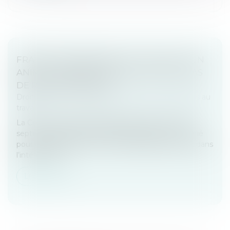
FRAIS PROFESSIONNELS ET ACCUEIL D’UN
ANIMAL : ABSENCE DE JUSTIFICATIFS, PAS
DE REMBOURSEMENT
Droit du travail - Employeurs
/
Relation individuelles au
travail
La Cour de cassation rappelle, dans un arrêt du 10
septembre 2025, que les frais engagés par un salarié
pour les besoins de son activité professionnelle et dans
l’intérêt de l’e...
Lire la suite