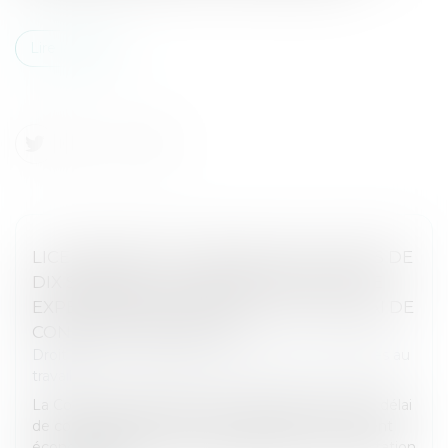
Lire la suite
LICENCIEMENT ÉCONOMIQUE DE MOINS DE
DIX SALARIÉS : LA CONTESTATION D'UNE
EXPERTISE N'INTERROMPT PAS LE DÉLAI DE
CONSULTATION DU CSE
Droit du travail - Employeurs
/
Relation individuelles au
travail
La Cour de cassation précise l'articulation entre le délai
de consultation du CSE en matière de licenciement
économique de moins de dix salariés et la contestation