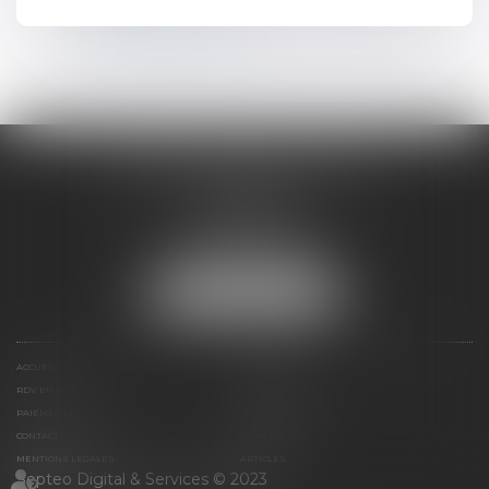
Plan du site
Mentions légales
VALÉRIE SEIBERT-SANDT
15 rue de Sarre
57070 METZ
Tél :
03 87 32 76 96
Fax : 03 87 75 16 50
NOUS LOCALISER
ACCUEIL
EXPERTISES
RDV EN LIGNE
HONORAIRES
PAIEMENT EN LIGNE
ESPACE CLIENT
CONTACT
PLAN DU SITE
MENTIONS LÉGALES
ARTICLES
Septeo Digital & Services © 2023