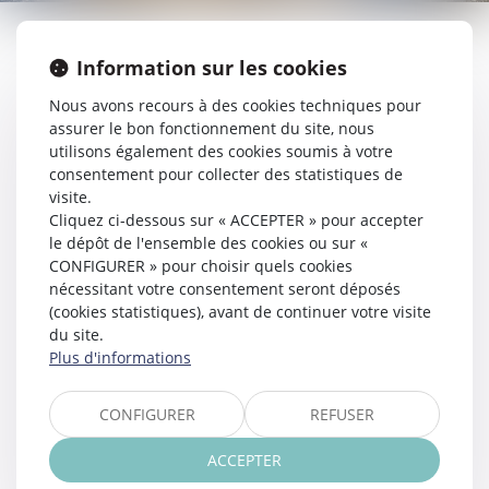
Information sur les cookies
Accueil
Votre avocat
Nous avons recours à des cookies techniques pour
Expertises
assurer le bon fonctionnement du site, nous
Droit de la famille
utilisons également des cookies soumis à votre
consentement pour collecter des statistiques de
Droit équin
visite.
Droit pénal
Cliquez ci-dessous sur « ACCEPTER » pour accepter
Réparation du préjudice corporel
le dépôt de l'ensemble des cookies ou sur «
Droit bancaire
CONFIGURER » pour choisir quels cookies
Surendettement
nécessitant votre consentement seront déposés
(cookies statistiques), avant de continuer votre visite
Droit du travail
du site.
Actus
Plus d'informations
RDV en ligne
Honoraires
CONFIGURER
REFUSER
Paiement en ligne
Espace client
ACCEPTER
Contact